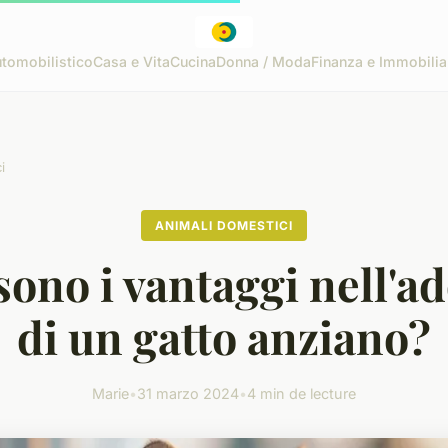
tomobilistico
Casa e Vita
Cucina
Donna / Moda
Finanza e Immobilia
i
ANIMALI DOMESTICI
sono i vantaggi nell'a
di un gatto anziano?
Marie
•
31 marzo 2024
•
4 min de lecture