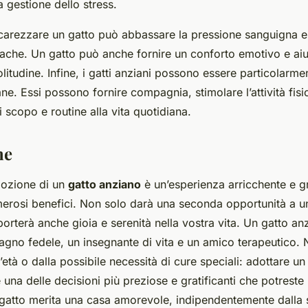
a gestione dello stress.
arezzare un gatto può abbassare la pressione sanguigna e ri
iache. Un gatto può anche fornire un conforto emotivo e aiu
litudine. Infine, i gatti anziani possono essere particolarme
ne. Essi possono fornire compagnia, stimolare l’attività fis
 scopo e routine alla vita quotidiana.
ne
adozione di un
gatto anziano
è un’esperienza arricchente e gr
erosi benefici. Non solo darà una seconda opportunità a u
rterà anche gioia e serenità nella vostra vita. Un gatto a
gno fedele, un insegnante di vita e un amico terapeutico. N
’età o dalla possibile necessità di cure speciali: adottare u
una delle decisioni più preziose e gratificanti che potreste
 gatto merita una casa amorevole, indipendentemente dalla 