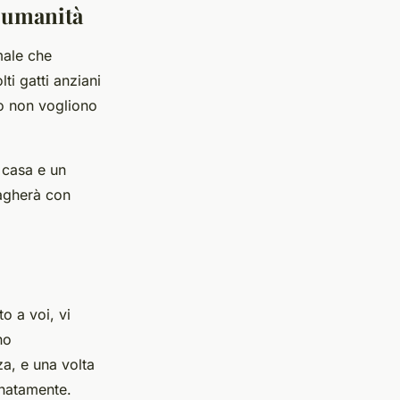
e umanità
male che
ti gatti anziani
 o non vogliono
 casa e un
pagherà con
o a voi, vi
no
a, e una volta
onatamente.