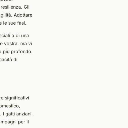
esilienza. Gli
gilità. Adottare
 le sue fasi.
iali o di una
e vostra, ma vi
o più profondo.
pacità di
 significativi
omestico,
 I gatti anziani,
ompagni per il