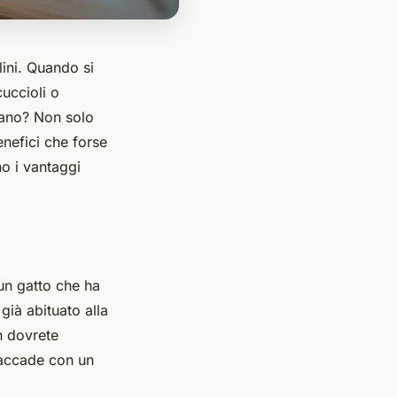
lini. Quando si
uccioli o
ano
? Non solo
nefici che forse
o i vantaggi
 un gatto che ha
già abituato alla
n dovrete
 accade con un