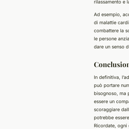
rilassamento e l
Ad esempio, acc
di malattie card
combattere la so
le persone anzia
dare un senso di
Conclusio
In definitiva, l’
può portare num
bisognoso, ma po
essere un compa
scoraggiare dall
potrebbe essere 
Ricordate, ogni