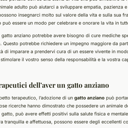
imale adulto può aiutarci a sviluppare empatia, pazienza e r
possono insegnarci molto sul valore della vita e sulla sua fra
 può essere un modo per celebrare e onorare la vita in tutte
 gatto anziano potrebbe avere bisogno di cure mediche spec
re. Questo potrebbe richiedere un impegno maggiore da part
tà di imparare a prendervi cura di un essere vivente in mod
timolare il vostro senso della responsabilità e la vostra ca
rapeutici dell’aver un gatto anziano
petto terapeutico, l’adozione di un
gatto anziano
può portare
ose ricerche hanno dimostrato che possedere un animale d
atto, può avere effetti positivi sulla salute fisica e mentale.
ra tranquilla e affettuosa, possono essere degli eccellenti c