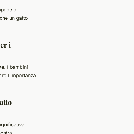
apace di
nche un gatto
er i
te. I bambini
oro l’importanza
atto
nificativa. I
nostra.