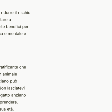
durre il rischio
tare a
nte benefici per
ica e mentale e
atificante che
n animale
nziano può
on lasciatevi
n gatto anziano
 prendere.
sua età.