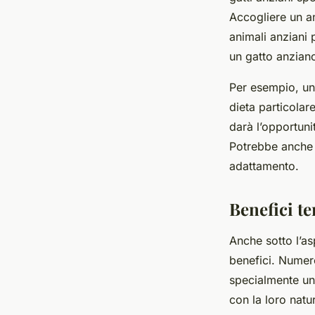
Accogliere un an
animali anziani 
un gatto anziano
Per esempio, un
dieta particola
darà l’opportuni
Potrebbe anche s
adattamento.
Benefici te
Anche sotto l’as
benefici. Numer
specialmente un g
con la loro natu