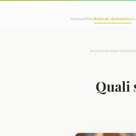
Home
Affari
Animali domestici
Au
Accueil
›
Animali domestic
Quali 