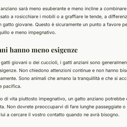
to anziano sarà meno esuberante e meno incline a combinare 
sato a rosicchiare i mobili o a graffiare le tende, a differen
n gatto giovane. Questo è sicuramente un punto a favore pe
quillo e meno impegnativo.
ziani hanno meno esigenze
gatti giovani o dei cuccioli, i gatti anziani sono generalment
igenze. Non chiedono attenzioni continue e non hanno bis
uamente. Sono animali che amano la tranquillità e che si ac
e pacifica.
o di vita piuttosto impegnativo, un gatto anziano potrebbe 
tta. Non dovrete preoccuparvi di fare lunghe passeggiate o
à lui a cercare il vostro contatto quando ne avrà bisogno.