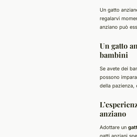
Un gatto anzian
regalarvi moment
anziano può ess
Un gatto a
bambini
Se avete dei ba
possono imparar
della pazienza, 
L’esperienz
anziano
Adottare un
gat
gatti anziani sp