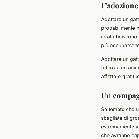
L’adozione
Adottare un gat
probabilmente ha
infatti finiscon
più occuparsene,
Adottare un gat
futuro a un ani
affetto e gratitu
Un compagn
Se temete che u
sbagliate di gro
estremamente aff
che avranno cap