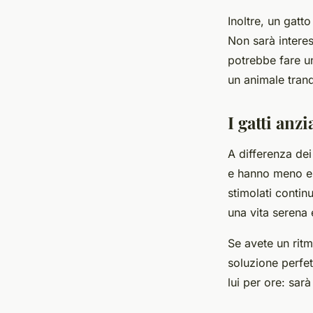
Inoltre, un gat
Non sarà interes
potrebbe fare u
un animale tran
I gatti an
A differenza dei 
e hanno meno es
stimolati contin
una vita serena 
Se avete un ritm
soluzione perfe
lui per ore: sar