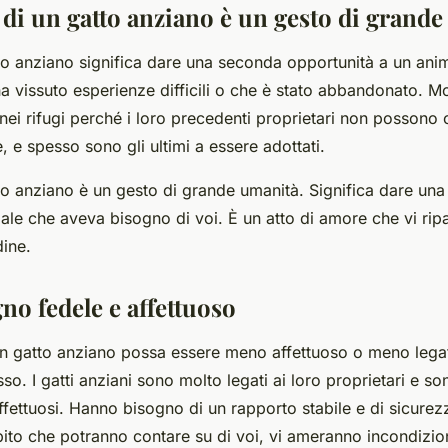
 di un gatto anziano è un gesto di grand
to anziano significa dare una seconda opportunità a un ani
 vissuto esperienze difficili o che è stato abbandonato. Mol
o nei rifugi perché i loro precedenti proprietari non possono
 e spesso sono gli ultimi a essere adottati.
to anziano è un gesto di grande umanità. Significa dare una
male che aveva bisogno di voi. È un atto di amore che vi ri
dine.
o fedele e affettuoso
n gatto anziano possa essere meno affettuoso o meno legat
sso. I gatti anziani sono molto legati ai loro proprietari e so
ettuosi. Hanno bisogno di un rapporto stabile e di sicurezz
ito che potranno contare su di voi, vi ameranno incondizi