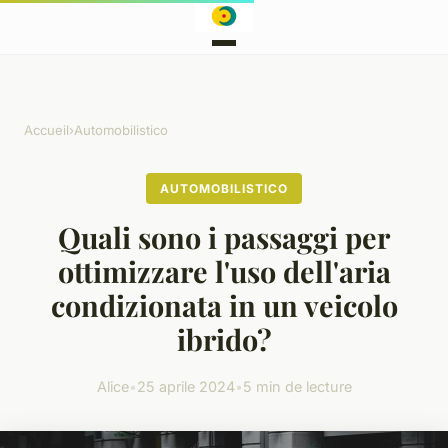
Accueil
›
Automobilistico
AUTOMOBILISTICO
Quali sono i passaggi per
ottimizzare l'uso dell'aria
condizionata in un veicolo
ibrido?
Alice
•
25 aprile 2024
•
5 min de lecture