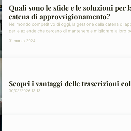
Quali sono le sfide e le soluzioni per l
catena di approvvigionamento?
Nel mondo competitivo di oggi, la gestione della catena di a
per le aziende che cercano di mantenere e migliorare la loro po
31 marzo 2024
Scopri i vantaggi delle trascrizioni co
30/03/2026 13:13