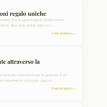
ioni regalo uniche
i rendere la tua casa magica! Scopri come
denti. Non solo potrai dare un t...
7 min di lettura →
te attraverso la
 sempre più importante per le aziende. È un
 un'esperienza unica per ciascun ...
5 min di lettura →