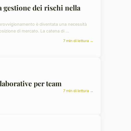
a gestione dei rischi nella
pprovvigionamento è diventata una necessità
sizione di mercato. La catena di ...
7 min di lettura →
llaborative per team
7 min di lettura →