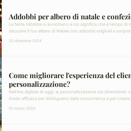
Addobbi per albero di natale e confez
Le feste natalizie si avvicinano e ciò significa che è tempo d
decorare il tuo albero di Natale con addobbi originali e sorpren
20 dicembre 2024
Come migliorare l'esperienza del clien
personalizzazione?
Nell'era digitale di oggi, la personalizzazione sta diventando
modo efficace per distinguersi dalla concorrenza e per creare
31 marzo 2024