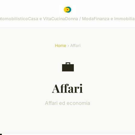
tomobilistico
Casa e Vita
Cucina
Donna / Moda
Finanza e Immobilia
Home
› Affari
💼
Affari
Affari ed economia