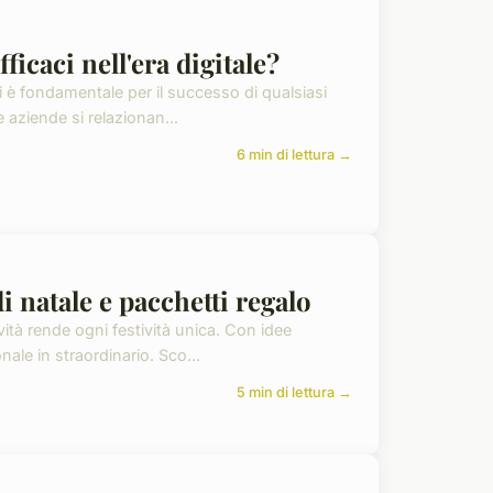
ficaci nell'era digitale?
aci è fondamentale per il successo di qualsiasi
e aziende si relazionan...
6 min di lettura →
i natale e pacchetti regalo
vità rende ogni festività unica. Con idee
onale in straordinario. Sco...
5 min di lettura →