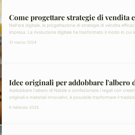
Come progettare strategie di vendita ef
Nell'era digitale, la progettazione di strategie di vendita effic
impresa. La rivoluzione digitale ha trasformato il modo in cui l
31 marzo 2024
Idee originali per addobbare l'albero d
Addobbare l'albero di Natale e confezionare i regali con creati
originali e materiali innovativi, è possibile trasformare il tradizi
6 febbraio 2025